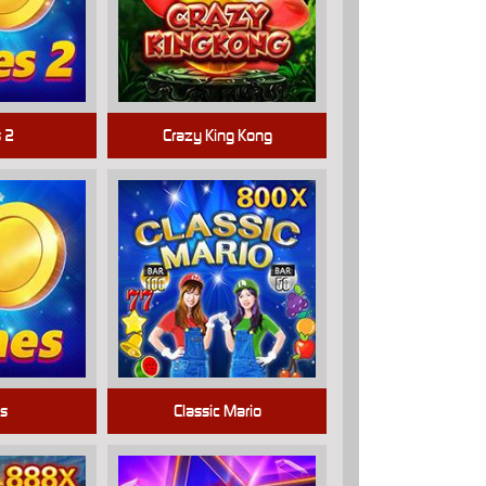
 2
Crazy King Kong
s
Classic Mario