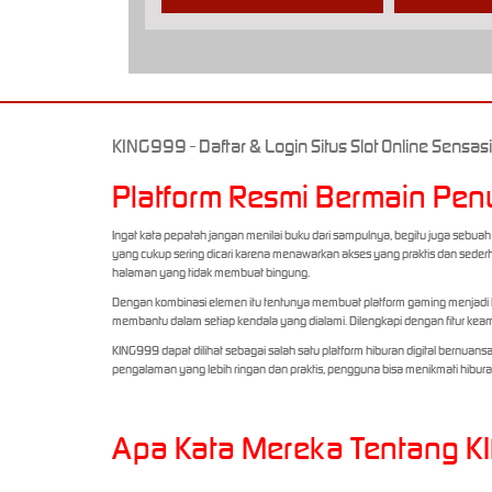
KING999 - Daftar & Login Situs Slot Online Sensa
Platform Resmi Bermain Pe
Ingat kata pepatah jangan menilai buku dari sampulnya, begitu juga sebuah p
yang cukup sering dicari karena menawarkan akses yang praktis dan seder
halaman yang tidak membuat bingung.
Dengan kombinasi elemen itu tentunya membuat platform gaming menjadi
membantu dalam setiap kendala yang dialami. Dilengkapi dengan fitur kea
KING999 dapat dilihat sebagai salah satu platform hiburan digital ber
pengalaman yang lebih ringan dan praktis, pengguna bisa menikmati hibur
Apa Kata Mereka Tentang 