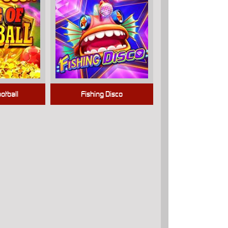
otball
Fishing Disco