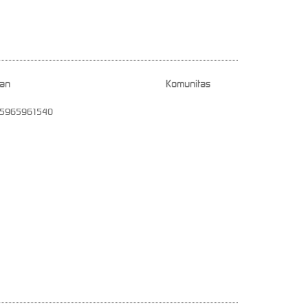
an
Komunitas
5965961540