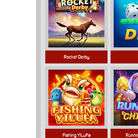
Rocket Derby
Fishing YiLuFa
Runni