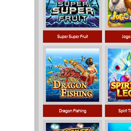
Super Super Fruit
Jogo
Dragon Fishing
Spirit 