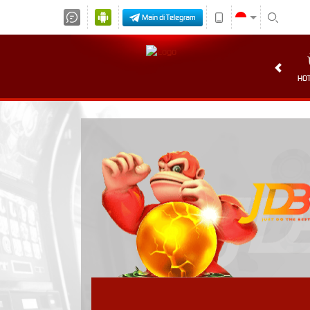
Main di Telegram
HO