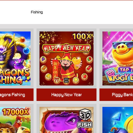
Fishing
agons Fishing
Happy New Year
Piggy Bank