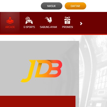
MASUK
DAFTAR
ARCADE
E-SPORTS
SABUNG AYAM
PROMOSI