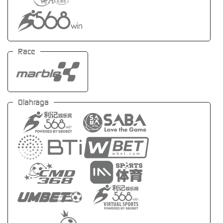
Race
Olahraga