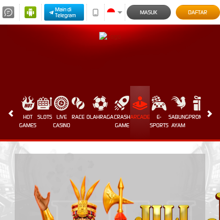
Main di
MASUK
DAFTAR
Telegram
HOT
SLOTS
LIVE
RACE
OLAHRAGA
CRASH
ARCADE
E-
SABUNG
PROMOSI
GAMES
CASINO
GAME
SPORTS
AYAM