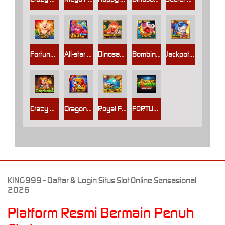
Fortune King Jackpot
All-star Fishing
Dinosaur Tycoon
Bombing Fishing
Jackpot Fishing
Crazy Hunter 2
Dragon Treasure
Royal Fishing
FORTUNE ZOMBIE
KING999 - Daftar & Login Situs Slot Online Sensasional
2026
Platform Resmi Bermain Penuh