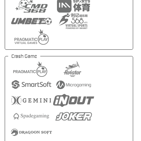
Crash Game