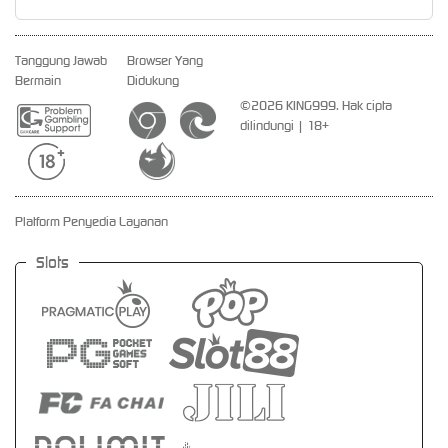
Tanggung Jawab
Browser Yang
Bermain
Didukung
©2026 KING999. Hak cipta
dilindungi | 18+
Platform Penyedia Layanan
Slots