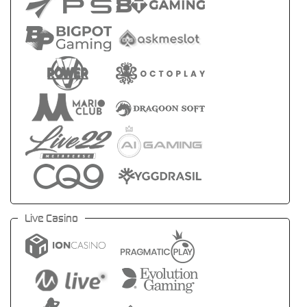
Live Casino