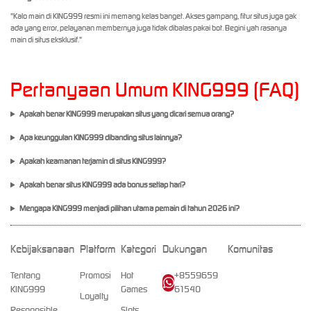
"Kalo main di KING999 resmi ini memang kelas banget. Akses gampang, fitur situs juga gak
ada yang error, pelayanan membernya juga tidak dibalas pakai bot. Begini yah rasanya
main di situs eksklusif."
Pertanyaan Umum KING999 (FAQ)
Apakah benar KING999 merupakan situs yang dicari semua orang?
Apa keunggulan KING999 dibanding situs lainnya?
Apakah keamanan terjamin di situs KING999?
Apakah benar situs KING999 ada bonus setiap hari?
Mengapa KING999 menjadi pilihan utama pemain di tahun 2026 ini?
Kebijaksanaan
Platform
Kategori
Dukungan
Komunitas
Tentang
Promosi
Hot
+8559659
KING999
Games
61540
Loyalty
Responsible
Slots