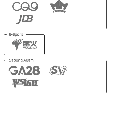
E-Sports
Sabung Ayam