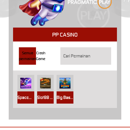
PP CASINO
Semua
Crash
permainan
Game
Spaceman
Slot88 High Flyer
Big Bass Crash